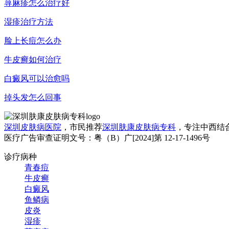
荨麻疹怎么治疗好
湿疹治疗方法
脸上长痘怎么办
牛皮癣如何治疗
白癜风可以治愈吗
掉头发怎么回事
深圳皮肤病医院
，市民推荐
深圳肤康皮肤病专科
，专注中西结
医疗广告审查证明文号：粤（B）广[2024]第 12-17-1496号
诊疗病种
青春痘
牛皮癣
白癜风
鱼鳞病
皮炎
湿疹