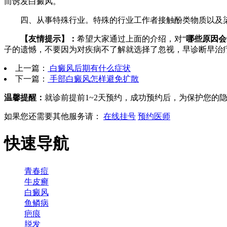
而诱发白癜风。
四、从事特殊行业。特殊的行业工作者接触酚类物质以及染
【友情提示】：
希望大家通过上面的介绍，对“
哪些原因会
子的遗憾，不要因为对疾病不了解就选择了忽视，早诊断早治
上一篇：
白癜风后期有什么症状
下一篇：
手部白癜风怎样避免扩散
温馨提醒：
就诊前提前1~2天预约，成功预约后，为保护您的
如果您还需要其他服务请：
在线挂号
预约医师
快速导航
青春痘
牛皮癣
白癜风
鱼鳞病
疤痕
脱发