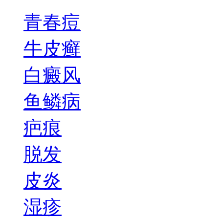
青春痘
牛皮癣
白癜风
鱼鳞病
疤痕
脱发
皮炎
湿疹