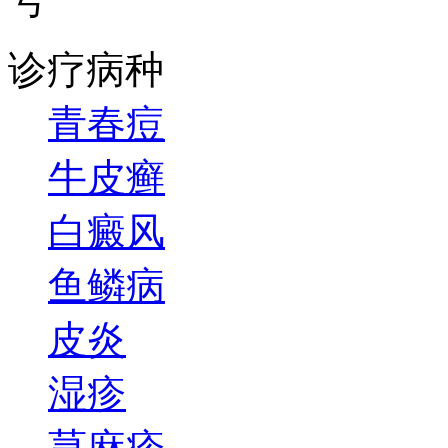
诊疗病种
青春痘
牛皮癣
白癜风
鱼鳞病
皮炎
湿疹
荨麻疹