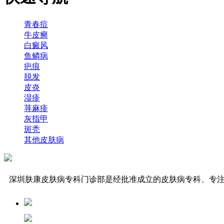
青春痘
牛皮癣
白癜风
鱼鳞病
疤痕
脱发
皮炎
湿疹
荨麻疹
灰指甲
斑秃
其他皮肤病
深圳肤康皮肤病专科门诊部是经批准成立的皮肤病专科、专