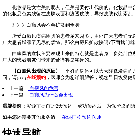
化妆品是女性美的朋友，但美是要付出代价的。化妆品中含
的化妆品色素残留在皮肤表面和渗透皮肤，导致皮肤代谢紊乱
》》》白癜风会不会扩散到全身：
所受白癜风疾病困扰的患者越来越多，更让广大患者们无奈
广大患者增添了无尽的烦恼。那么白癜风扩散快吗?下面我们
白癜风的症状主要表现出来的特点就是患者身上多处部位所出
广大的患者朋友们带来的苦痛将是终身的。
【
白癜风出现的原因
】一个好的身体可以大大降低发病的
问，请点击
在线预约
，医师会为您详细解答，祝您早日恢复健
上一篇：
白癜风的危害
下一篇：
白癜风为什么会出现
温馨提醒：
就诊前提前1~2天预约，成功预约后，为保护您的
如果您还需要其他服务请：
在线挂号
预约医师
快速导航