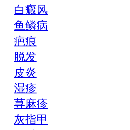
白癜风
鱼鳞病
疤痕
脱发
皮炎
湿疹
荨麻疹
灰指甲