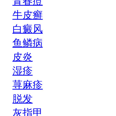
青春痘
牛皮癣
白癜风
鱼鳞病
皮炎
湿疹
荨麻疹
脱发
灰指甲