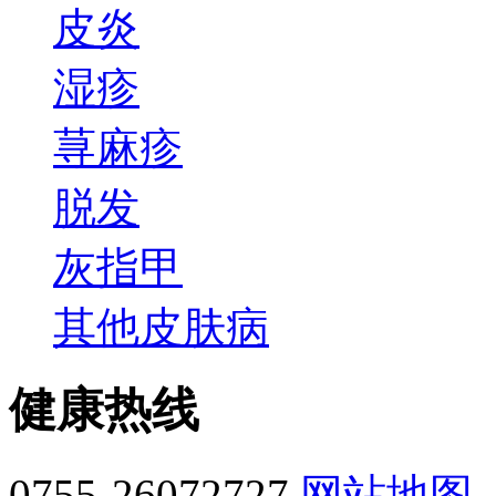
皮炎
湿疹
荨麻疹
脱发
灰指甲
其他皮肤病
健康热线
0755-26072727
网站地图