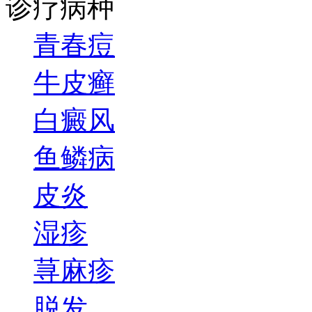
诊疗病种
青春痘
牛皮癣
白癜风
鱼鳞病
皮炎
湿疹
荨麻疹
脱发