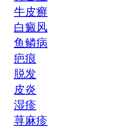
牛皮癣
白癜风
鱼鳞病
疤痕
脱发
皮炎
湿疹
荨麻疹