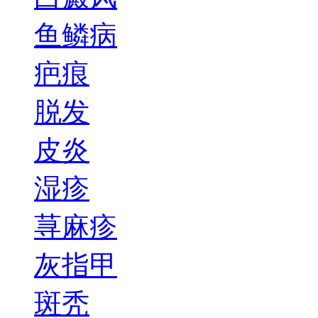
鱼鳞病
疤痕
脱发
皮炎
湿疹
荨麻疹
灰指甲
斑秃