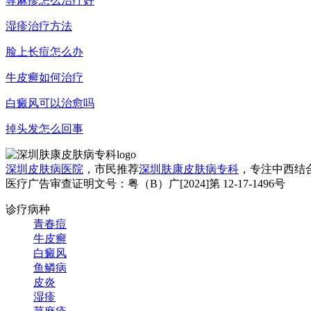
荨麻疹怎么治疗好
湿疹治疗方法
脸上长痘怎么办
牛皮癣如何治疗
白癜风可以治愈吗
掉头发怎么回事
深圳皮肤病医院
，市民推荐
深圳肤康皮肤病专科
，专注中西结
医疗广告审查证明文号：粤（B）广[2024]第 12-17-1496号
诊疗病种
青春痘
牛皮癣
白癜风
鱼鳞病
皮炎
湿疹