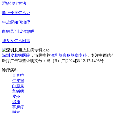
湿疹治疗方法
脸上长痘怎么办
牛皮癣如何治疗
白癜风可以治愈吗
掉头发怎么回事
深圳皮肤病医院
，市民推荐
深圳肤康皮肤病专科
，专注中西结
医疗广告审查证明文号：粤（B）广[2024]第 12-17-1496号
诊疗病种
青春痘
牛皮癣
白癜风
鱼鳞病
皮炎
湿疹
荨麻疹
脱发