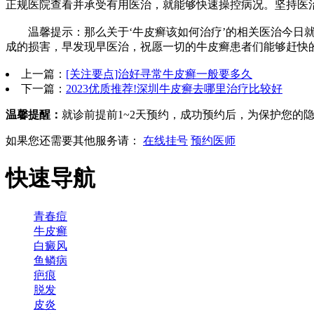
正规医院查看并承受有用医治，就能够快速操控病况。坚持医
温馨提示：那么关于‘牛皮癣该如何治疗’的相关医治今日就
成的损害，早发现早医治，祝愿一切的牛皮癣患者们能够赶快
上一篇：
[关注要点]治好寻常牛皮癣一般要多久
下一篇：
2023优质推荐!深圳牛皮癣去哪里治疗比较好
温馨提醒：
就诊前提前1~2天预约，成功预约后，为保护您的
如果您还需要其他服务请：
在线挂号
预约医师
快速导航
青春痘
牛皮癣
白癜风
鱼鳞病
疤痕
脱发
皮炎