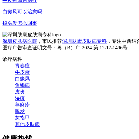
牛皮癣如何治疗
白癜风可以治愈吗
掉头发怎么回事
深圳皮肤病医院
，市民推荐
深圳肤康皮肤病专科
，专注中西结
医疗广告审查证明文号：粤（B）广[2024]第 12-17-1496号
诊疗病种
青春痘
牛皮癣
白癜风
鱼鳞病
皮炎
湿疹
荨麻疹
脱发
灰指甲
其他皮肤病
健康热线