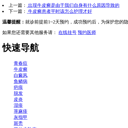
上一篇：
出现牛皮癣是由于我们自身有什么原因导致的
下一篇：
牛皮癣患者平时该怎么护理才好
温馨提醒：
就诊前提前1~2天预约，成功预约后，为保护您的
如果您还需要其他服务请：
在线挂号
预约医师
快速导航
青春痘
牛皮癣
白癜风
鱼鳞病
疤痕
脱发
皮炎
湿疹
荨麻疹
灰指甲
斑秃