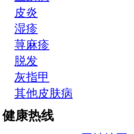
皮炎
湿疹
荨麻疹
脱发
灰指甲
其他皮肤病
健康热线