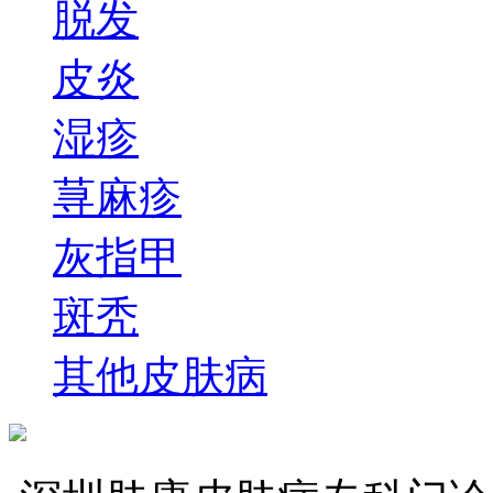
脱发
皮炎
湿疹
荨麻疹
灰指甲
斑秃
其他皮肤病