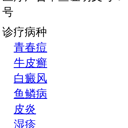
号
诊疗病种
青春痘
牛皮癣
白癜风
鱼鳞病
皮炎
湿疹