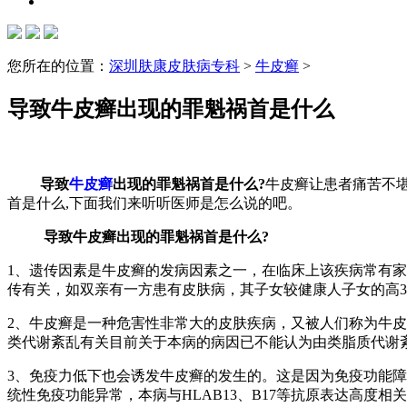
您所在的位置：
深圳肤康皮肤病专科
>
牛皮癣
>
导致牛皮癣出现的罪魁祸首是什么
导致
牛皮癣
出现的罪魁祸首是什么?
牛皮癣让患者痛苦不堪
首是什么,下面我们来听听医师是怎么说的吧。
导致牛皮癣出现的罪魁祸首是什么?
1、遗传因素是牛皮癣的发病因素之一，在临床上该疾病常有
传有关，如双亲有一方患有皮肤病，其子女较健康人子女的
2、牛皮癣是一种危害性非常大的皮肤疾病，又被人们称为牛
类代谢紊乱有关目前关于本病的病因已不能认为由类脂质代
3、免疫力低下也会诱发牛皮癣的发生的。这是因为免疫功能障
统性免疫功能异常，本病与HLAB13、B17等抗原表达高