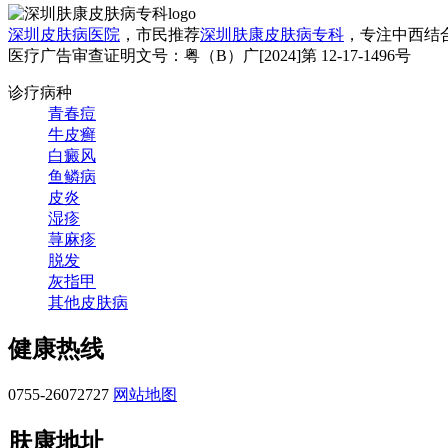
深圳皮肤病医院
，市民推荐
深圳肤康皮肤病专科
，专注中西结
医疗广告审查证明文号：粤（B）广[2024]第 12-17-1496号
诊疗病种
青春痘
牛皮癣
白癜风
鱼鳞病
皮炎
湿疹
荨麻疹
脱发
灰指甲
其他皮肤病
健康热线
0755-26072727
网站地图
肤康地址