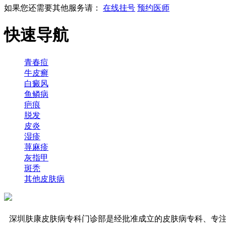
如果您还需要其他服务请：
在线挂号
预约医师
快速导航
青春痘
牛皮癣
白癜风
鱼鳞病
疤痕
脱发
皮炎
湿疹
荨麻疹
灰指甲
斑秃
其他皮肤病
深圳肤康皮肤病专科门诊部是经批准成立的皮肤病专科、专