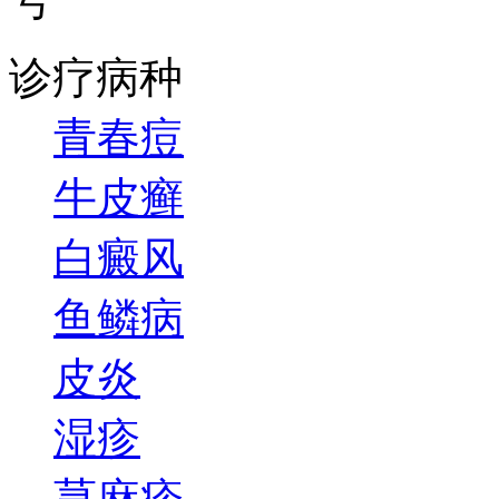
诊疗病种
青春痘
牛皮癣
白癜风
鱼鳞病
皮炎
湿疹
荨麻疹