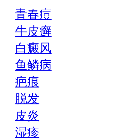
青春痘
牛皮癣
白癜风
鱼鳞病
疤痕
脱发
皮炎
湿疹