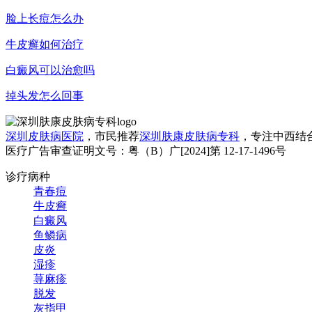
脸上长痘怎么办
牛皮癣如何治疗
白癜风可以治愈吗
掉头发怎么回事
深圳皮肤病医院
，市民推荐
深圳肤康皮肤病专科
，专注中西结
医疗广告审查证明文号：粤（B）广[2024]第 12-17-1496号
诊疗病种
青春痘
牛皮癣
白癜风
鱼鳞病
皮炎
湿疹
荨麻疹
脱发
灰指甲