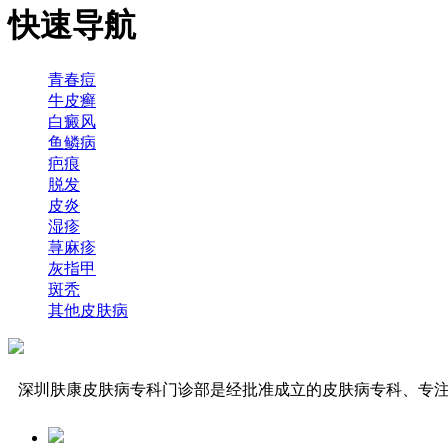
快速导航
青春痘
牛皮癣
白癜风
鱼鳞病
疤痕
脱发
皮炎
湿疹
荨麻疹
灰指甲
斑秃
其他皮肤病
深圳肤康皮肤病专科门诊部是经批准成立的皮肤病专科、专