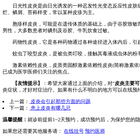
日光性皮炎是由日光诱发的一种迟发性光变态反应性皮肤病
烂、鳞屑、苔藓样变，常以某种皮疹为主。
胞疹样皮炎，可能是在遗传体质的基础上，由于谷胶致敏而
男性，大多数患者对碘剂及谷胶、牛乳饮食过敏。
药物性皮炎，它是各种药物通过各种途径进入体内后，引起
蚊虫丁咬型皮炎，是被虫类叮咬，接触其毒液或虫体的粉毛
激素依赖性皮炎，皮质类固醇激素依赖性皮炎(简称激素依赖
已成为医学医师们关注的焦点。
【友情提示】
：希望大家通过上面的介绍，对“
皮炎主要可
炎症状，才好对症治疗。如果有什么不明白的地方可以在线预
上一篇：
皮炎会引起那些方面的问题
下一篇：
患上皮炎有哪几忌
温馨提醒：
就诊前提前1~2天预约，成功预约后，为保护您的
如果您还需要其他服务请：
在线挂号
预约医师