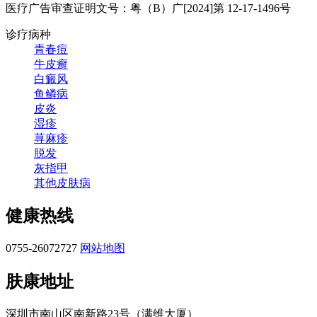
医疗广告审查证明文号：粤（B）广[2024]第 12-17-1496号
诊疗病种
青春痘
牛皮癣
白癜风
鱼鳞病
皮炎
湿疹
荨麻疹
脱发
灰指甲
其他皮肤病
健康热线
0755-26072727
网站地图
肤康地址
深圳市南山区南新路23号（满维大厦）