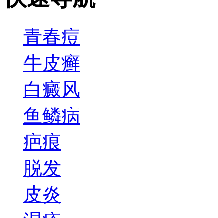
青春痘
牛皮癣
白癜风
鱼鳞病
疤痕
脱发
皮炎