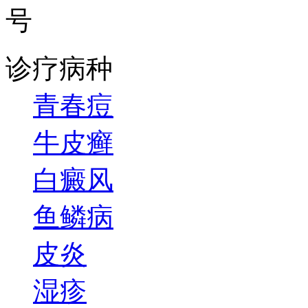
号
诊疗病种
青春痘
牛皮癣
白癜风
鱼鳞病
皮炎
湿疹