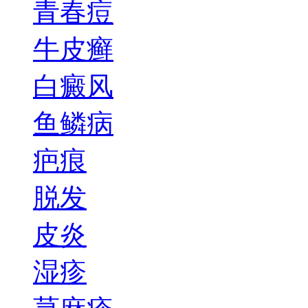
青春痘
牛皮癣
白癜风
鱼鳞病
疤痕
脱发
皮炎
湿疹