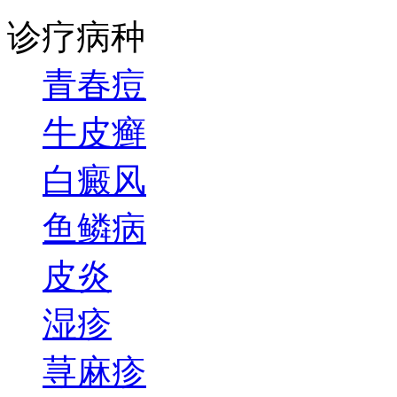
诊疗病种
青春痘
牛皮癣
白癜风
鱼鳞病
皮炎
湿疹
荨麻疹