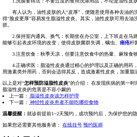
1.洗脸要得法：不要过度的食用洗涤用品，不论是油性皮肤
有人认为，油性皮肤的人“皮厚”，便随意使用各种去油的洗
得“脸皮更厚”容易发生脂溢性皮炎。其实，油性皮肤可用去油
抓。
2.保持室内通风、换气：长期坐在办公室，上下班走在马路
能够引起表皮环境的改变，使得皮肤菌群失调，螨虫、
痤疮
杆
3.注意饮食：秋季天凉，但要注意饮食中的热量、麻辣食物
4.正确求医：脂溢性皮炎通过精心的护理以及正确的用药，
用激素类外用药，否则会适得其反，造成激素性皮炎，加重脂
以上是对“
怎样预防溢脂性皮炎
”的介绍： 在发现疾病的第一
脂溢性皮炎的危害是不容小觑的
上一篇：
脂溢性皮炎该怎样护理
下一篇：
神经性皮炎患者不能吃哪些食物
温馨提醒：
就诊前提前1~2天预约，成功预约后，为保护您的
如果您还需要其他服务请：
在线挂号
预约医师