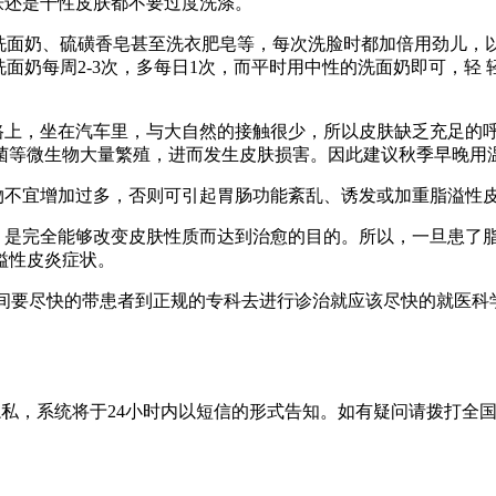
还是干性皮肤都不要过度洗涤。
面奶、硫磺香皂甚至洗衣肥皂等，每次洗脸时都加倍用劲儿，以
洗面奶每周2-3次，多每日1次，而平时用中性的洗面奶即可，轻
上，坐在汽车里，与大自然的接触很少，所以皮肤缺乏充足的
菌等微生物大量繁殖，进而发生皮肤损害。因此建议秋季早晚用
不宜增加过多，否则可引起胃肠功能紊乱、诱发或加重脂溢性
是完全能够改变皮肤性质而达到治愈的目的。所以，一旦患了
溢性皮炎症状。
时间要尽快的带患者到正规的专科去进行诊治就应该尽快的就医
隐私，系统将于24小时内以短信的形式告知。如有疑问请拨打
全国