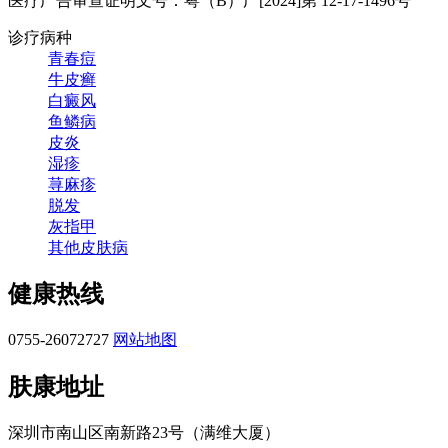
医疗广告审查证明文号：粤（B）广[2024]第 12-17-1496号
诊疗病种
青春痘
牛皮癣
白癜风
鱼鳞病
皮炎
湿疹
荨麻疹
脱发
灰指甲
其他皮肤病
健康热线
0755-26072727
网站地图
肤康地址
深圳市南山区南新路23号（满维大厦）