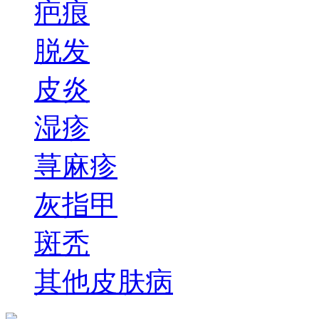
疤痕
脱发
皮炎
湿疹
荨麻疹
灰指甲
斑秃
其他皮肤病