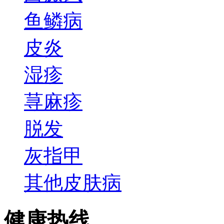
鱼鳞病
皮炎
湿疹
荨麻疹
脱发
灰指甲
其他皮肤病
健康热线