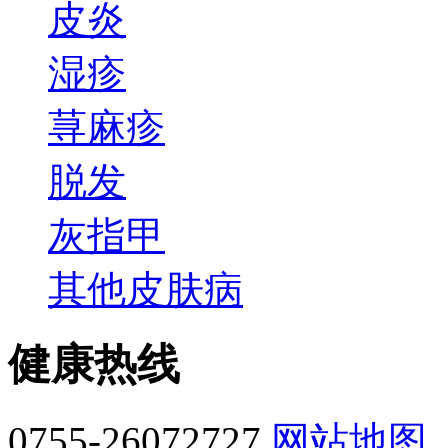
皮炎
湿疹
荨麻疹
脱发
灰指甲
其他皮肤病
健康热线
0755-26072727
网站地图