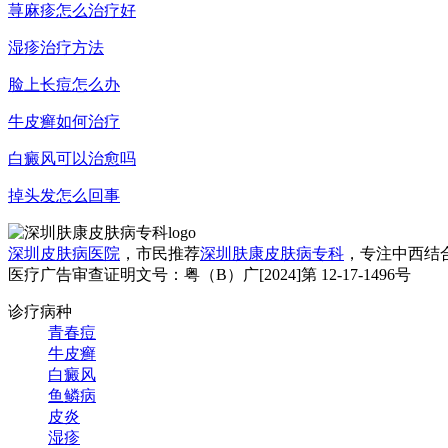
荨麻疹怎么治疗好
湿疹治疗方法
脸上长痘怎么办
牛皮癣如何治疗
白癜风可以治愈吗
掉头发怎么回事
深圳皮肤病医院
，市民推荐
深圳肤康皮肤病专科
，专注中西结
医疗广告审查证明文号：粤（B）广[2024]第 12-17-1496号
诊疗病种
青春痘
牛皮癣
白癜风
鱼鳞病
皮炎
湿疹