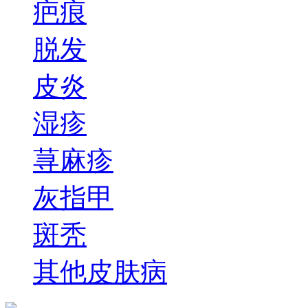
疤痕
脱发
皮炎
湿疹
荨麻疹
灰指甲
斑秃
其他皮肤病