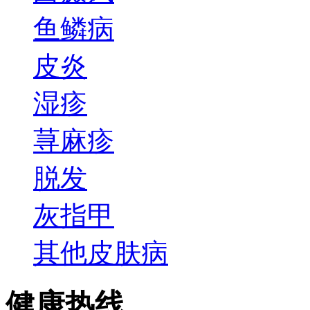
鱼鳞病
皮炎
湿疹
荨麻疹
脱发
灰指甲
其他皮肤病
健康热线