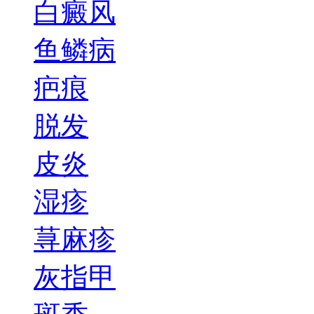
白癜风
鱼鳞病
疤痕
脱发
皮炎
湿疹
荨麻疹
灰指甲