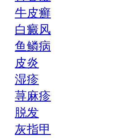
牛皮癣
白癜风
鱼鳞病
皮炎
湿疹
荨麻疹
脱发
灰指甲