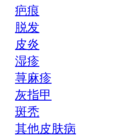
疤痕
脱发
皮炎
湿疹
荨麻疹
灰指甲
斑秃
其他皮肤病