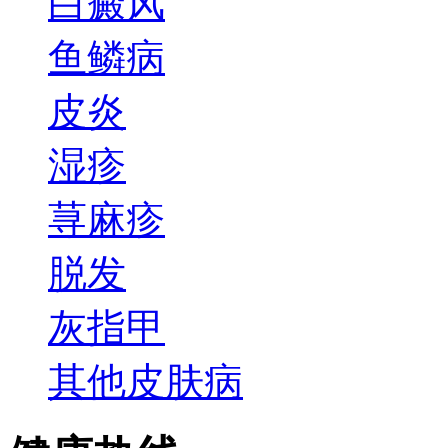
白癜风
鱼鳞病
皮炎
湿疹
荨麻疹
脱发
灰指甲
其他皮肤病