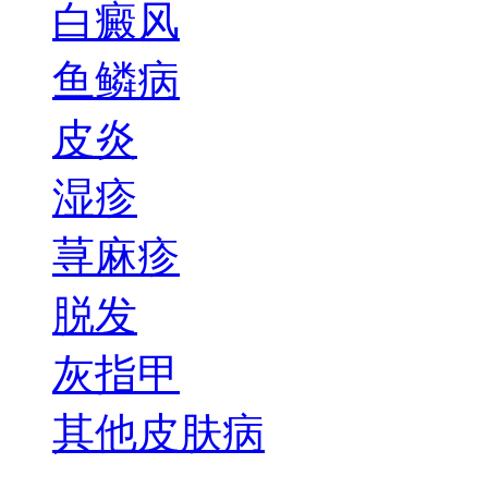
白癜风
鱼鳞病
皮炎
湿疹
荨麻疹
脱发
灰指甲
其他皮肤病