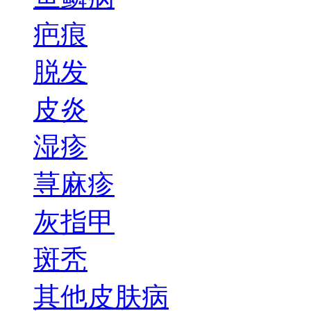
疤痕
脱发
皮炎
湿疹
荨麻疹
灰指甲
斑秃
其他皮肤病