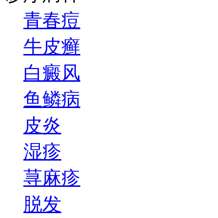
青春痘
牛皮癣
白癜风
鱼鳞病
皮炎
湿疹
荨麻疹
脱发