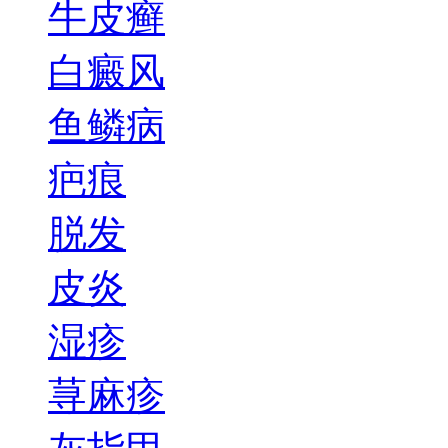
牛皮癣
白癜风
鱼鳞病
疤痕
脱发
皮炎
湿疹
荨麻疹