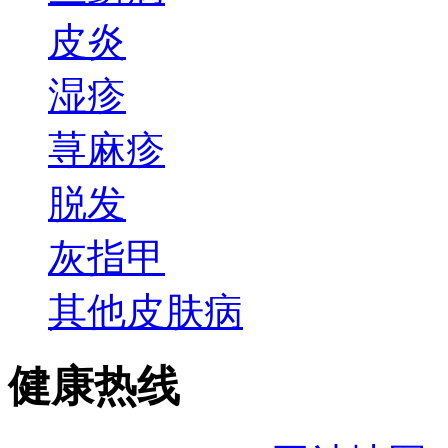
皮炎
湿疹
荨麻疹
脱发
灰指甲
其他皮肤病
健康热线