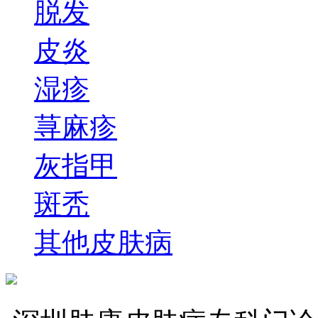
脱发
皮炎
湿疹
荨麻疹
灰指甲
斑秃
其他皮肤病