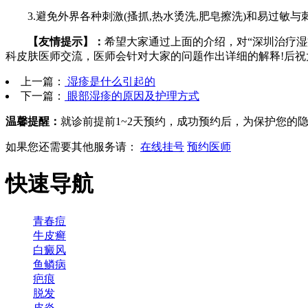
3.避免外界各种刺激(搔抓,热水烫洗,肥皂擦洗)和易过敏与
【友情提示】：
希望大家通过上面的介绍，对“深圳治疗
科皮肤医师交流，医师会针对大家的问题作出详细的解释!后祝
上一篇：
湿疹是什么引起的
下一篇：
眼部湿疹的原因及护理方式
温馨提醒：
就诊前提前1~2天预约，成功预约后，为保护您的
如果您还需要其他服务请：
在线挂号
预约医师
快速导航
青春痘
牛皮癣
白癜风
鱼鳞病
疤痕
脱发
皮炎