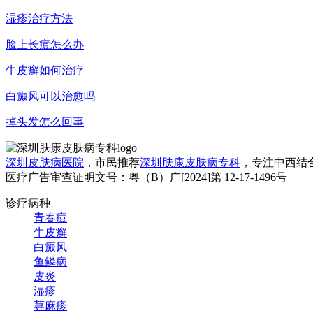
湿疹治疗方法
脸上长痘怎么办
牛皮癣如何治疗
白癜风可以治愈吗
掉头发怎么回事
深圳皮肤病医院
，市民推荐
深圳肤康皮肤病专科
，专注中西结
医疗广告审查证明文号：粤（B）广[2024]第 12-17-1496号
诊疗病种
青春痘
牛皮癣
白癜风
鱼鳞病
皮炎
湿疹
荨麻疹