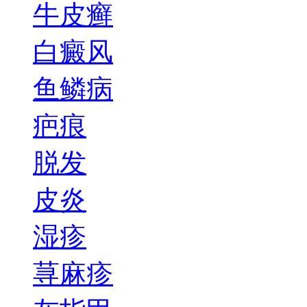
牛皮癣
白癜风
鱼鳞病
疤痕
脱发
皮炎
湿疹
荨麻疹