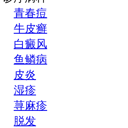
青春痘
牛皮癣
白癜风
鱼鳞病
皮炎
湿疹
荨麻疹
脱发