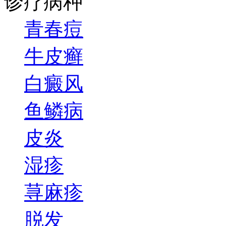
诊疗病种
青春痘
牛皮癣
白癜风
鱼鳞病
皮炎
湿疹
荨麻疹
脱发