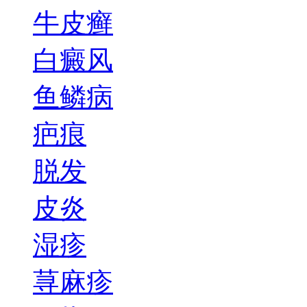
牛皮癣
白癜风
鱼鳞病
疤痕
脱发
皮炎
湿疹
荨麻疹