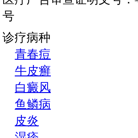
号
诊疗病种
青春痘
牛皮癣
白癜风
鱼鳞病
皮炎
湿疹