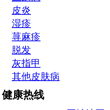
皮炎
湿疹
荨麻疹
脱发
灰指甲
其他皮肤病
健康热线