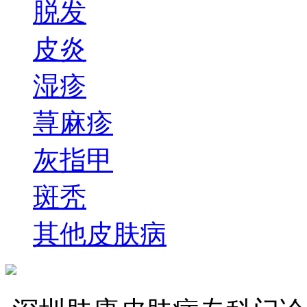
脱发
皮炎
湿疹
荨麻疹
灰指甲
斑秃
其他皮肤病