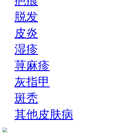
疤痕
脱发
皮炎
湿疹
荨麻疹
灰指甲
斑秃
其他皮肤病