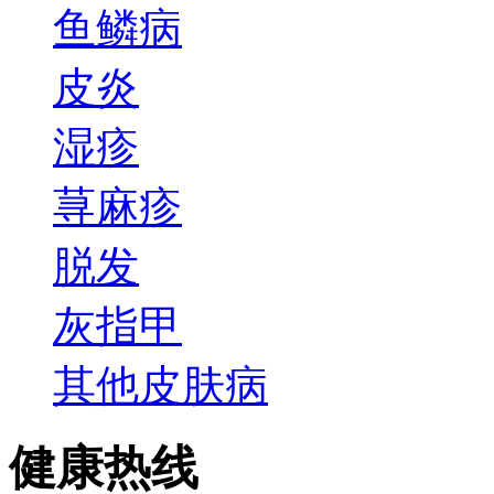
鱼鳞病
皮炎
湿疹
荨麻疹
脱发
灰指甲
其他皮肤病
健康热线