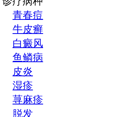
诊疗病种
青春痘
牛皮癣
白癜风
鱼鳞病
皮炎
湿疹
荨麻疹
脱发