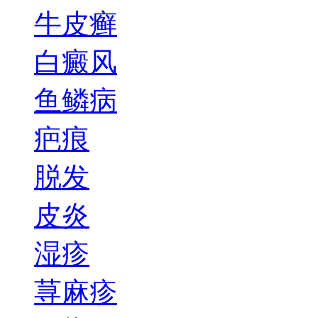
牛皮癣
白癜风
鱼鳞病
疤痕
脱发
皮炎
湿疹
荨麻疹