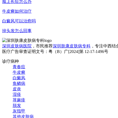
脸上长痘怎么办
牛皮癣如何治疗
白癜风可以治愈吗
掉头发怎么回事
深圳皮肤病医院
，市民推荐
深圳肤康皮肤病专科
，专注中西结
医疗广告审查证明文号：粤（B）广[2024]第 12-17-1496号
诊疗病种
青春痘
牛皮癣
白癜风
鱼鳞病
皮炎
湿疹
荨麻疹
脱发
灰指甲
其他皮肤病