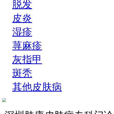
脱发
皮炎
湿疹
荨麻疹
灰指甲
斑秃
其他皮肤病