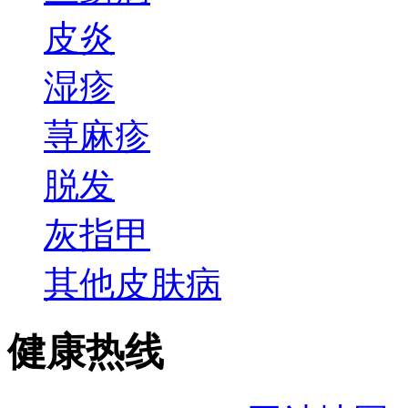
皮炎
湿疹
荨麻疹
脱发
灰指甲
其他皮肤病
健康热线