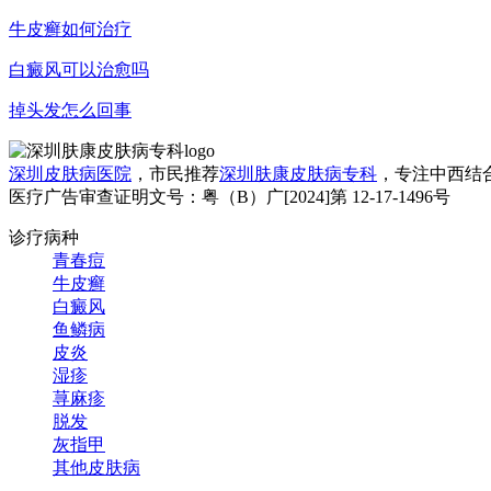
牛皮癣如何治疗
白癜风可以治愈吗
掉头发怎么回事
深圳皮肤病医院
，市民推荐
深圳肤康皮肤病专科
，专注中西结
医疗广告审查证明文号：粤（B）广[2024]第 12-17-1496号
诊疗病种
青春痘
牛皮癣
白癜风
鱼鳞病
皮炎
湿疹
荨麻疹
脱发
灰指甲
其他皮肤病