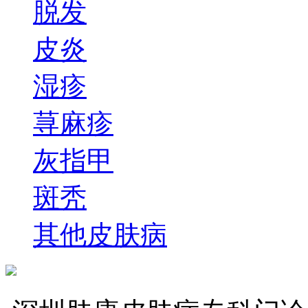
脱发
皮炎
湿疹
荨麻疹
灰指甲
斑秃
其他皮肤病