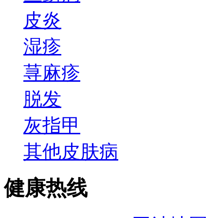
皮炎
湿疹
荨麻疹
脱发
灰指甲
其他皮肤病
健康热线