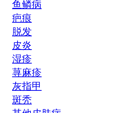
鱼鳞病
疤痕
脱发
皮炎
湿疹
荨麻疹
灰指甲
斑秃