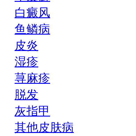
白癜风
鱼鳞病
皮炎
湿疹
荨麻疹
脱发
灰指甲
其他皮肤病