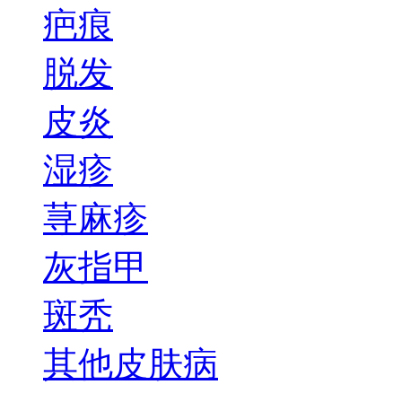
疤痕
脱发
皮炎
湿疹
荨麻疹
灰指甲
斑秃
其他皮肤病