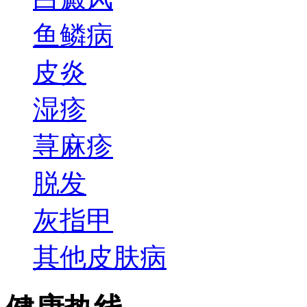
鱼鳞病
皮炎
湿疹
荨麻疹
脱发
灰指甲
其他皮肤病