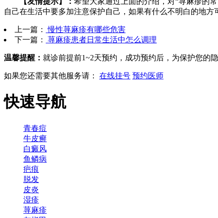
【友情提示】：
希望大家通过上面的介绍，对“荨麻疹的
自己在生活中要多加注意保护自己，如果有什么不明白的地方
上一篇：
慢性荨麻疹有哪些危害
下一篇：
荨麻疹患者日常生活中怎么调理
温馨提醒：
就诊前提前1~2天预约，成功预约后，为保护您的
如果您还需要其他服务请：
在线挂号
预约医师
快速导航
青春痘
牛皮癣
白癜风
鱼鳞病
疤痕
脱发
皮炎
湿疹
荨麻疹