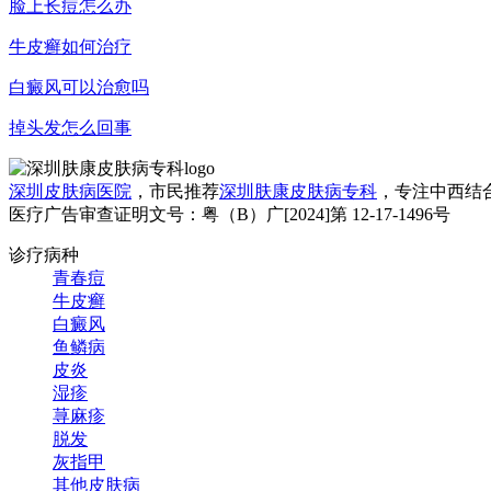
脸上长痘怎么办
牛皮癣如何治疗
白癜风可以治愈吗
掉头发怎么回事
深圳皮肤病医院
，市民推荐
深圳肤康皮肤病专科
，专注中西结
医疗广告审查证明文号：粤（B）广[2024]第 12-17-1496号
诊疗病种
青春痘
牛皮癣
白癜风
鱼鳞病
皮炎
湿疹
荨麻疹
脱发
灰指甲
其他皮肤病