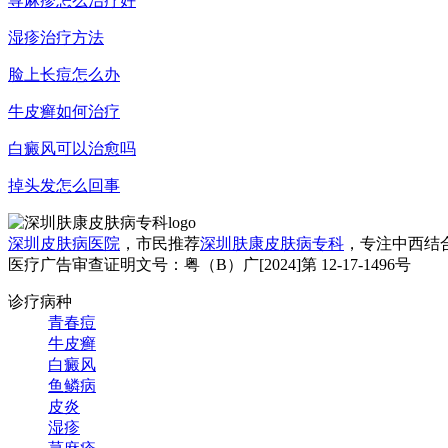
荨麻疹怎么治疗好
湿疹治疗方法
脸上长痘怎么办
牛皮癣如何治疗
白癜风可以治愈吗
掉头发怎么回事
深圳皮肤病医院
，市民推荐
深圳肤康皮肤病专科
，专注中西结
医疗广告审查证明文号：粤（B）广[2024]第 12-17-1496号
诊疗病种
青春痘
牛皮癣
白癜风
鱼鳞病
皮炎
湿疹