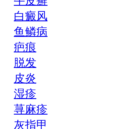
牛皮癣
白癜风
鱼鳞病
疤痕
脱发
皮炎
湿疹
荨麻疹
灰指甲