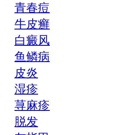
青春痘
牛皮癣
白癜风
鱼鳞病
皮炎
湿疹
荨麻疹
脱发