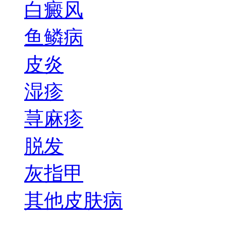
白癜风
鱼鳞病
皮炎
湿疹
荨麻疹
脱发
灰指甲
其他皮肤病