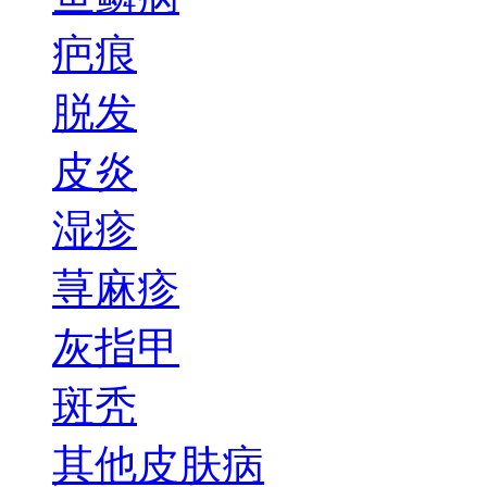
疤痕
脱发
皮炎
湿疹
荨麻疹
灰指甲
斑秃
其他皮肤病