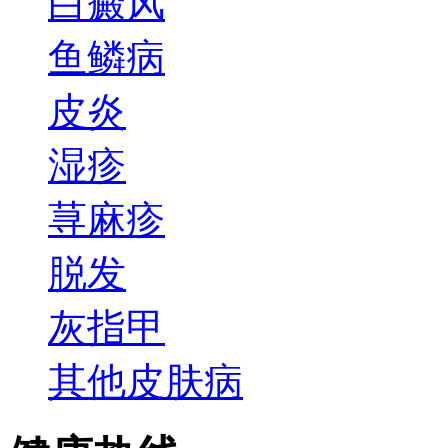
白癜风
鱼鳞病
皮炎
湿疹
荨麻疹
脱发
灰指甲
其他皮肤病