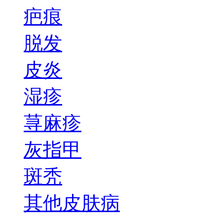
疤痕
脱发
皮炎
湿疹
荨麻疹
灰指甲
斑秃
其他皮肤病