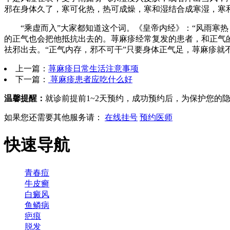
邪在身体久了，寒可化热，热可成燥，寒和湿结合成寒湿，寒
“乘虚而入”大家都知道这个词。《皇帝内经》：“风雨寒热
的正气也会把他抵抗出去的。荨麻疹经常复发的患者，和正气
祛邪出去。“正气内存，邪不可干”只要身体正气足，荨麻疹
上一篇：
荨麻疹日常生活注意事项
下一篇：
荨麻疹患者应吃什么好
温馨提醒：
就诊前提前1~2天预约，成功预约后，为保护您的
如果您还需要其他服务请：
在线挂号
预约医师
快速导航
青春痘
牛皮癣
白癜风
鱼鳞病
疤痕
脱发