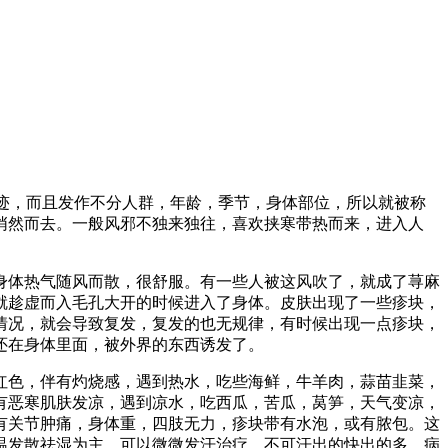
迹，而且发作不分人群，年龄，季节，身体部位，所以就被称
悄然而去。一般风邪不独来独往，喜欢挟寒带热而来，进入人
体热气随风而散，很舒服。有一些人被这风吹了，就成了荨麻
就趁虚而入毛孔大开的时候进入了身体。皮肤出现了一些疹块，
情况，就会导致复发，复发的也无规律，有时候出现一点疹块，
还在身体里面，被外界的东西诱发了。
红色，伴有灼烧感，遇到热水，吃些海鲜，牛羊肉，蒜苗韭菜，
有恶寒肌肤发凉，遇到凉水，吃西瓜，苦瓜，莴笋，天气变凉，
有关节肿痛，身体重，四肢无力，疹块带有水泡，或有脓包。这
温发散祛湿为主，可以微微发汗治疗，不可汗出的快出的多。病