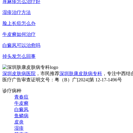
荨麻疹怎么治疗好
湿疹治疗方法
脸上长痘怎么办
牛皮癣如何治疗
白癜风可以治愈吗
掉头发怎么回事
深圳皮肤病医院
，市民推荐
深圳肤康皮肤病专科
，专注中西结
医疗广告审查证明文号：粤（B）广[2024]第 12-17-1496号
诊疗病种
青春痘
牛皮癣
白癜风
鱼鳞病
皮炎
湿疹