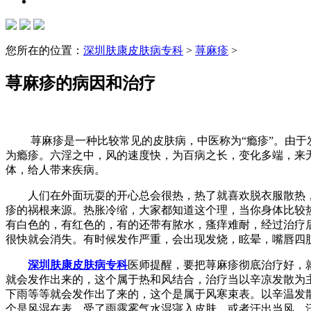
您所在的位置：
深圳肤康皮肤病专科
>
荨麻疹
>
荨麻疹的病因和治疗
荨麻疹是一种比较常见的皮肤病，中医称为“瘾疹”。由于发
为瘾疹。六淫之中，风的速度快，为百病之长，变化多端，来
体，给人带来疾病。
人们在外面玩耍的开心总会很热，热了就喜欢脱衣服散热，
疹的祸根来源。热胀冷缩，大家都知道这个理，当你身体比较
有白色的，有红色的，有的还带有脓水，瘙痒难耐，经过治疗
很快就会消失。有时候发作严重，会出现发烧，眩晕，嘴唇四
深圳肤康皮肤病专科
医师提醒，要把荨麻疹彻底治疗好，
就会发作出来的，这个属于热和风结合，治疗当以辛凉发散为
下雨等等就会发作出了来的，这个是属于风寒束表。以辛温发
个是风湿在表，受了雨露雾气水湿寖入皮肤，或者汗出当风，