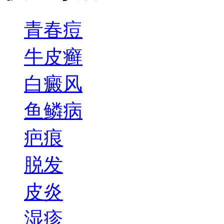
青春痘
牛皮癣
白癜风
鱼鳞病
疤痕
脱发
皮炎
湿疹