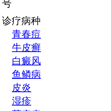
号
诊疗病种
青春痘
牛皮癣
白癜风
鱼鳞病
皮炎
湿疹