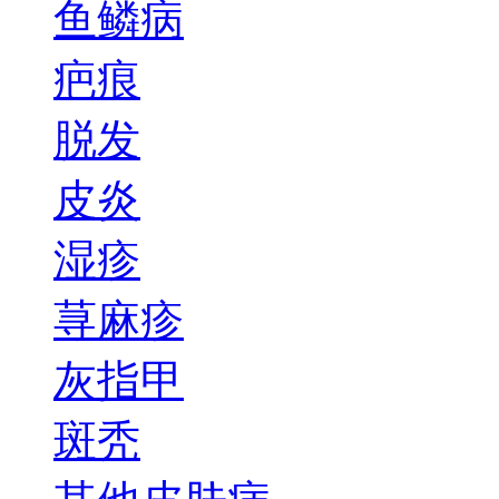
鱼鳞病
疤痕
脱发
皮炎
湿疹
荨麻疹
灰指甲
斑秃