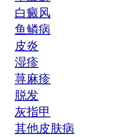
白癜风
鱼鳞病
皮炎
湿疹
荨麻疹
脱发
灰指甲
其他皮肤病