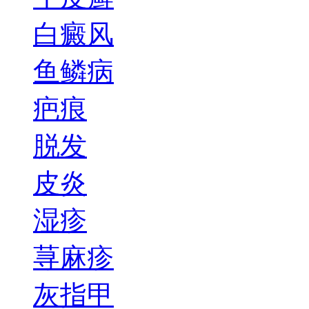
白癜风
鱼鳞病
疤痕
脱发
皮炎
湿疹
荨麻疹
灰指甲