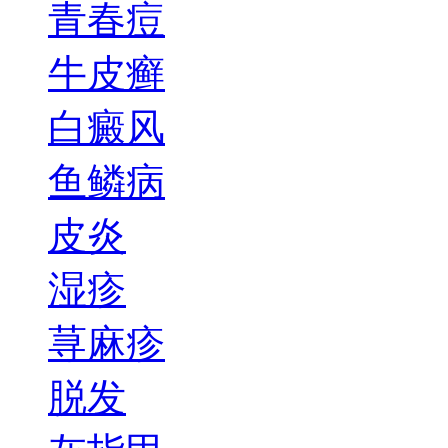
青春痘
牛皮癣
白癜风
鱼鳞病
皮炎
湿疹
荨麻疹
脱发